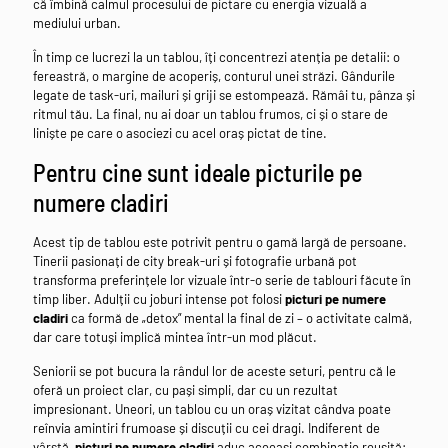
că îmbină calmul procesului de pictare cu energia vizuală a
mediului urban.
În timp ce lucrezi la un tablou, îți concentrezi atenția pe detalii: o
fereastră, o margine de acoperiș, conturul unei străzi. Gândurile
legate de task-uri, mailuri și griji se estompează. Rămâi tu, pânza și
ritmul tău. La final, nu ai doar un tablou frumos, ci și o stare de
liniște pe care o asociezi cu acel oraș pictat de tine.
Pentru cine sunt ideale picturile pe
numere cladiri
Acest tip de tablou este potrivit pentru o gamă largă de persoane.
Tinerii pasionați de city break-uri și fotografie urbană pot
transforma preferințele lor vizuale într-o serie de tablouri făcute în
timp liber. Adulții cu joburi intense pot folosi
picturi pe numere
cladiri
ca formă de „detox” mental la final de zi – o activitate calmă,
dar care totuși implică mintea într-un mod plăcut.
Seniorii se pot bucura la rândul lor de aceste seturi, pentru că le
oferă un proiect clar, cu pași simpli, dar cu un rezultat
impresionant. Uneori, un tablou cu un oraș vizitat cândva poate
reînvia amintiri frumoase și discuții cu cei dragi. Indiferent de
vârstă,
picturi pe numere cladiri
aduc aceeași combinație reușită: