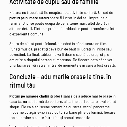
Activitate de cuplu sau de familie
Pictura nu trebuie să fie neapărat o activitate solitară. Un set de
picturi pe numere cladiri
poate fi lucrat în doi sau împreună cu
familia. Unul se poate ocupa de cer și zone mari, altul de clădiri,
altul de detalii. Dintr-un proiect individual se poate transforma într-
o experiență comună.
Seara de pictat poate înlocui, din când în când, seara de film.
Puneți muzică, pregătiți ceva bun de băut și lucrați în liniște sau
povestind. La final, tabloul nu va fi doar o scenă de oraș, ci și o
amintire a timpului petrecut împreună. De fiecare dată când veți
privi lucrarea, vă veți aminti și de momentele în care a fost creată.
Concluzie – adu marile orașe la tine, în
ritmul tău
Picturi pe numere cladiri
îți oferă șansa de a aduce marile orașe în
casa ta, nu sub formă de postere, ci ca tablouri pe care le-ai pictat
singur. Fie că alegi scene romantice cu străzi vechi, panorame
moderne cu zgârie-nori sau colțuri urbane pline de lumină, fiecare
tablou devine o punte între tine și orașul respectiv.