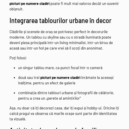
picturi pe numere cladiri
poate fi mult mai valoros decât un suvenir
obișnuit.
Integrarea tablourilor urbane în decor
Clădirile și scenele de oraș se potrivesc perfect în decorurile
moderne. Un tablou cu skyline sau cu o stradă iluminată poate
deveni piesa principală într-un living minimalist, într-un birou de
acasă sau într-un hol pe care vrei să îl scoți din anonimat.
Poți folosi:
un singur tablou mare, ca punct focal într-o cameră
două sau trei
picturi pe numere cladiri
înrămate la aceeași
înălțime, pentru un efect de galerie
combinația dintre tablouri urbane și fotografii de călătorie,
pentru a crea un „perete al amintirilor”
Așa, nu doar că îți decorezi casa, dar îți expui și hobby-ul. Oricine îți
calcă pragul va observa că marile orașe sunt parte din identitatea
ta vizuală.