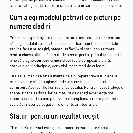
creativitate ghidată, relaxare și decor urban care spune o poveste.
Cum alegi modelul potrivit de picturi pe
numere cladiri
Pentru ca experiența să fie plăcută, nu frustrantă, este important
să alegi modelul corect. Unele scene urbane sunt pline de detalii –
zeci de ferestre, mașini, oameni, reflexii – și pot fi copleșitoare
pentru cineva aflat la început. De aceea, pentru primul tablou este
bine să alegi
picturi pe numere cladiri
cu o compoziție clară:
câteva clădiri principale, cer vizibil, zone mari de culoare.
Uită-te la imaginea finală înainte de a cumpăra: dacă îți place la
prima vedere și îți imaginezi unde ai pune tabloul pe perete, e un
semn bun. Apoi verifică și nivelul de detaliu. Pentru început, alege o
scenă urbană aerisită, iar pe măsură ce capeți experiență poți
trece la tablouri cu perspective mai complexe, străzi aglomerate
sau clădiri istorice bogate în elemente arhitecturale.
Sfaturi pentru un rezultat reușit
Chiar dacă sistemul este ghidat, modul în care lucrezi poate