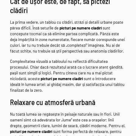
Cât de ușor este, de fapt, să pictezi
clădiri
La prima vedere, un tablou cu clădiri, străzi și detalii urbane poate
părea dificil. Însă seturile de
picturi pe numere cladiri
sunt
concepute tocmai ca să elimine partea complicată. Pânza este
deja împărțită în zone numerotate, fiecare număr corespunde unei
culori, iar tu nu trebuie decât să „completezi” imaginea. Nu ai de
făcut schițe, nu trebuie să știi perspectivă sau anatomia clădirilor.
Complexitatea vizuală a tabloului nu reflectă dificultatea
procesului. Chiar dacă rezultatul arată ca o lucrare atent gândită,
pașii sunt simpli și logici. Pentru cineva care nu a mai pictat
niciodată, aceste
picturi pe numere cladiri
sunt o introducere
ideală în lumea artei: ai ghidaj maxim, dar și satisfacția unui tablou
finalizat de la zero.
Relaxare cu atmosferă urbană
Nu toată lumea se regăsește în peisaje naturale sau în flori. Unii
oameni simt că adevărata lor „lume” este cea a orașelor: linii
drepte, geometrii clare, lumini de seară, clădiri moderne. Pentru ei,
picturi pe numere cladiri
sunt forma perfectă de relaxare, pentru