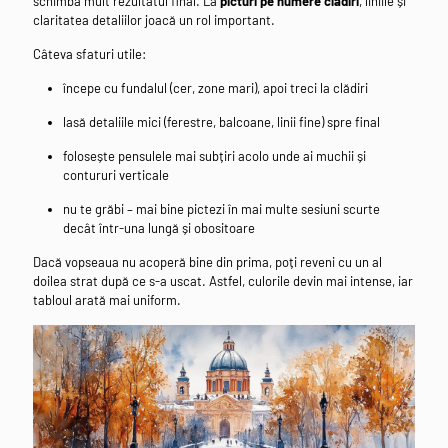
schimba mult rezultatul final. La
picturi pe numere cladiri
, liniile și
claritatea detaliilor joacă un rol important.
Câteva sfaturi utile:
începe cu fundalul (cer, zone mari), apoi treci la clădiri
lasă detaliile mici (ferestre, balcoane, linii fine) spre final
folosește pensulele mai subțiri acolo unde ai muchii și
contururi verticale
nu te grăbi – mai bine pictezi în mai multe sesiuni scurte
decât într-una lungă și obositoare
Dacă vopseaua nu acoperă bine din prima, poți reveni cu un al
doilea strat după ce s-a uscat. Astfel, culorile devin mai intense, iar
tabloul arată mai uniform.