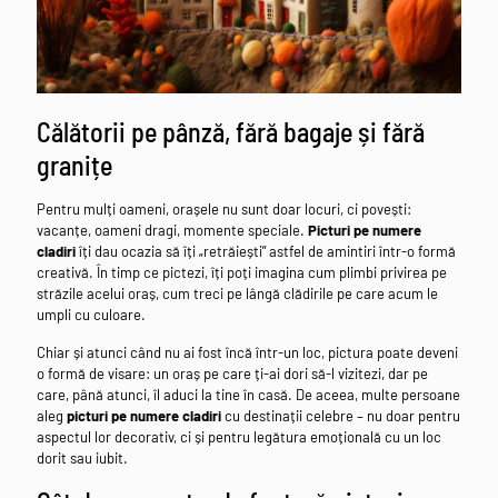
Călătorii pe pânză, fără bagaje și fără
granițe
Pentru mulți oameni, orașele nu sunt doar locuri, ci povești:
vacanțe, oameni dragi, momente speciale.
Picturi pe numere
cladiri
îți dau ocazia să îți „retrăiești” astfel de amintiri într-o formă
creativă. În timp ce pictezi, îți poți imagina cum plimbi privirea pe
străzile acelui oraș, cum treci pe lângă clădirile pe care acum le
umpli cu culoare.
Chiar și atunci când nu ai fost încă într-un loc, pictura poate deveni
o formă de visare: un oraș pe care ți-ai dori să-l vizitezi, dar pe
care, până atunci, îl aduci la tine în casă. De aceea, multe persoane
aleg
picturi pe numere cladiri
cu destinații celebre – nu doar pentru
aspectul lor decorativ, ci și pentru legătura emoțională cu un loc
dorit sau iubit.