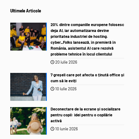
Ultimele Articole
20% dintre companiile europene folosesc
deja AI, iar automatizarea devine
prioritatea industriei de hosting.
cyber_Folks lansează, ȋn premieră ȋn
România, asistentul AI care rezolvă
probleme tehnice în locul clientului
20 iulie 2026
7 greșeli care pot afecta o ținută office și
cum să le eviți
10 iulie 2026
Deconectare de la ecrane și socializare
pentru copii: idei pentru o copilărie
activă
10 iunie 2026