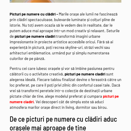
Picturi pe numere cu clădiri -
Marile orașe ale lumii ne fascinează
prin clădiri spectaculoase, bulevarde luminate și colțuri pline de
istorie. Nu toți avem ocazia să le vedem des în realitate, dar le
putem aduce mai aproape într-un mod creativ și relaxant. Seturile
de
picturi pe numere cladiri
transformă imagini urbane
impresionante în proiecte artistice accesibile oricui. Fără să ai
experiență în pictură, poți recrea skyline-uri, străzi vechi sau
arhitecturi emblematice, urmând pur și simplu numerotarea
culorilor de pe pânză.
Pentru cei care iubesc orașele și vor să îmbine pasiunea pentru
călătorii cu o activitate creativă,
picturi pe numere cladiri
sunt
alegerea ideală. Fiecare tablou finalizat devine o fereastră către un
loc preferat, pe care îl poți privi zilnic din confortul casei tale. Dacă
vrei să transformi peretele într-o colecție de destinații urbane
pictate chiar de tine, alege modelul preferat și cumpara
picturi pe
numere cladiri
. Vei descoperi cât de simplu este să aduci
atmosfera marilor orașe direct în living, dormitor sau birou.
De ce picturi pe numere cu clădiri aduc
orașele mai aproape de tine