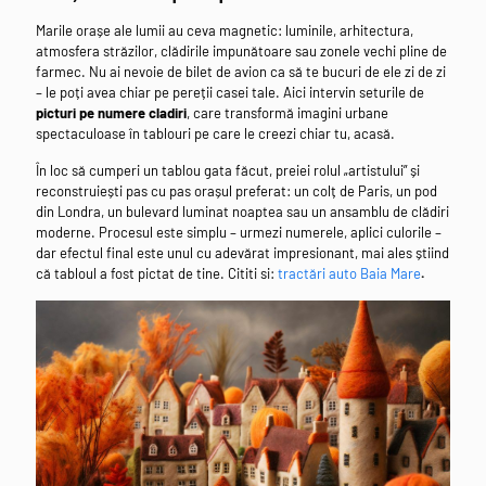
Marile orașe ale lumii au ceva magnetic: luminile, arhitectura,
atmosfera străzilor, clădirile impunătoare sau zonele vechi pline de
farmec. Nu ai nevoie de bilet de avion ca să te bucuri de ele zi de zi
– le poți avea chiar pe pereții casei tale. Aici intervin seturile de
picturi pe numere cladiri
, care transformă imagini urbane
spectaculoase în tablouri pe care le creezi chiar tu, acasă.
În loc să cumperi un tablou gata făcut, preiei rolul „artistului” și
reconstruiești pas cu pas orașul preferat: un colț de Paris, un pod
din Londra, un bulevard luminat noaptea sau un ansamblu de clădiri
moderne. Procesul este simplu – urmezi numerele, aplici culorile –
dar efectul final este unul cu adevărat impresionant, mai ales știind
că tabloul a fost pictat de tine. Cititi si:
tractări auto Baia Mare
.