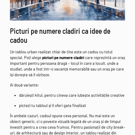
Picturi pe numere cladiri ca idee de
cadou
Un tablou urban realizat chiar de tine este un cadou cu totul
special. Poți alege
picturi pe numere cladiri
care reprezintă un oraș
important pentru persoana dragă – locul în care a locuit, unde a
studiat, unde a fost într-o vacanță memorabilă sau un oraș pe care
își dorește să îl viziteze.
Ai două variante:
dăruiești kitul, pentru cineva care iubește activitățile creative
pictezi tu tabloul și îl oferi gata finalizat
În ambele cazuri, cadoul spune ceva personal. Nu mai este un
obiect generic, ci o poveste vizuală legată de un oraș și de timpul
investit pentru a crea ceva frumos. Pentru pasionații de city break-
uri, de arhitectură sau de design interior, un tablou realizat din