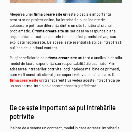
Alegerea unei
firma creare site uri
este o decizie importantă
pentru orice proiect online, iar întrebările puse înainte de
colaborare pot face diferența dintre un site funcțional și unul
problematic. O
firma creare site uri
serioasă va răspunde clar și
argumentat la toate aspectele tehnice, fără promisiuni vagi sau
explicații neconcrete. De aceea, este esențial să știi ce întrebări să
pui încă de la primul contact.
Mulți beneficiari aleg o
firma creare site uri
fără a analiza în detaliu
modul de lucru, experiența sau responsabilitățile asumate. Prin
adresarea întrebărilor potrivite, poți înțelege mai bine ce primești,
cum va fi construit site-ul și ce suport vei avea după lansare. O
firma creare site uri
transparentă va vedea aceste întrebări ca pe
un pas normal într-o colaborare corectă și eficientă.
De ce este important să pui întrebările
potrivite
Înainte de a semna un contract, modul în care adresezi întrebările