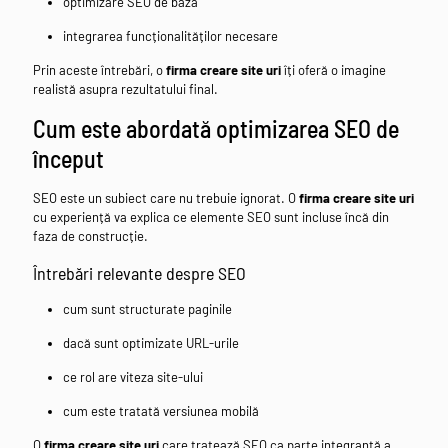
optimizare SEO de bază
integrarea funcționalităților necesare
Prin aceste întrebări, o
firma creare site uri
îți oferă o imagine
realistă asupra rezultatului final.
Cum este abordată optimizarea SEO de
început
SEO este un subiect care nu trebuie ignorat. O
firma creare site uri
cu experiență va explica ce elemente SEO sunt incluse încă din
faza de construcție.
Întrebări relevante despre SEO
cum sunt structurate paginile
dacă sunt optimizate URL-urile
ce rol are viteza site-ului
cum este tratată versiunea mobilă
O
firma creare site uri
care tratează SEO ca parte integrantă a