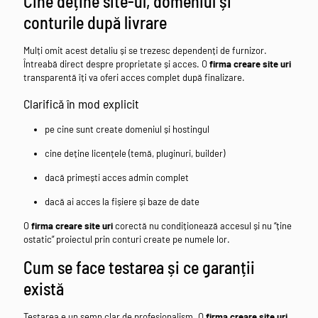
Cine deține site-ul, domeniul și
conturile după livrare
Mulți omit acest detaliu și se trezesc dependenți de furnizor.
Întreabă direct despre proprietate și acces. O
firma creare site uri
transparentă îți va oferi acces complet după finalizare.
Clarifică în mod explicit
pe cine sunt create domeniul și hostingul
cine deține licențele (temă, pluginuri, builder)
dacă primești acces admin complet
dacă ai acces la fișiere și baze de date
O
firma creare site uri
corectă nu condiționează accesul și nu “ține
ostatic” proiectul prin conturi create pe numele lor.
Cum se face testarea și ce garanții
există
Testarea e un semn clar de profesionalism. O
firma creare site uri