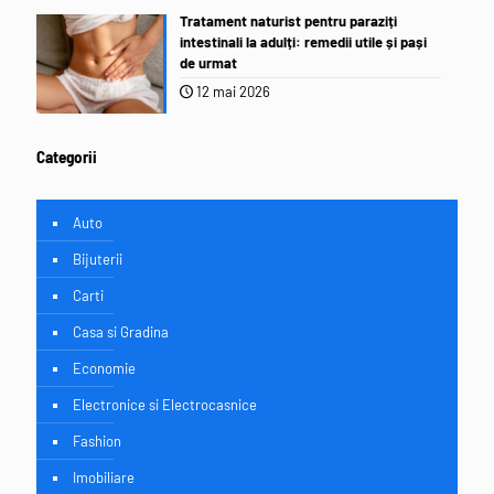
Tratament naturist pentru paraziți
intestinali la adulți: remedii utile și pași
de urmat
12 mai 2026
Categorii
Auto
Bijuterii
Carti
Casa si Gradina
Economie
Electronice si Electrocasnice
Fashion
Imobiliare