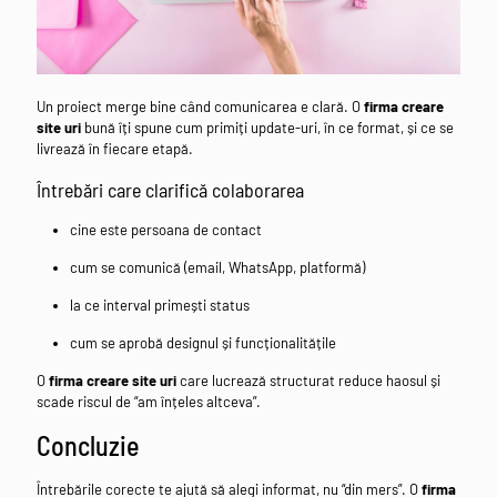
Un proiect merge bine când comunicarea e clară. O
firma creare
site uri
bună îți spune cum primiți update-uri, în ce format, și ce se
livrează în fiecare etapă.
Întrebări care clarifică colaborarea
cine este persoana de contact
cum se comunică (email, WhatsApp, platformă)
la ce interval primești status
cum se aprobă designul și funcționalitățile
O
firma creare site uri
care lucrează structurat reduce haosul și
scade riscul de “am înțeles altceva”.
Concluzie
Întrebările corecte te ajută să alegi informat, nu “din mers”. O
firma