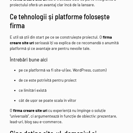
proiectului oferă un avantaj clar încă de la lansare.
Ce tehnologii și platforme folosește
firma
E util să știi din start pe ce se construiește proiectul. O
firma
creare site uri
serioasă îți va explica de ce recomandă o anumită
platformă și ce avantaje are pentru nevoile tale.
Întrebări bune aici
pe ce platformă va fi site-ul (ex. WordPress, custom)
de ce este potrivită pentru proiect
ce limitări există
cât de ușor se poate scala în viitor
O
firma creare site uri
cu experiență nu împinge o soluție
“universală”, ci argumentează în funcție de obiectiv: prezentare,
lead-uri, blog sau e-commerce.