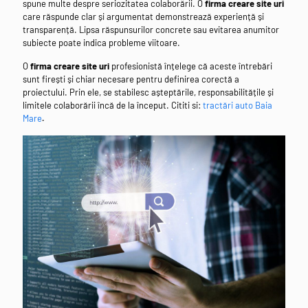
spune multe despre seriozitatea colaborării. O
firma creare site uri
care răspunde clar și argumentat demonstrează experiență și
transparență. Lipsa răspunsurilor concrete sau evitarea anumitor
subiecte poate indica probleme viitoare.
O
firma creare site uri
profesionistă înțelege că aceste întrebări
sunt firești și chiar necesare pentru definirea corectă a
proiectului. Prin ele, se stabilesc așteptările, responsabilitățile și
limitele colaborării încă de la început. Cititi si:
tractări auto Baia
Mare
.