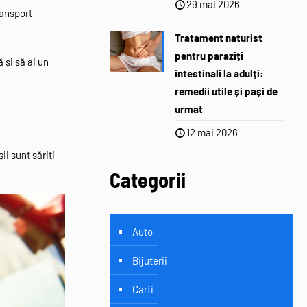
29 mai 2026
ransport
Tratament naturist
pentru paraziți
 și să ai un
intestinali la adulți:
remedii utile și pași de
urmat
12 mai 2026
i sunt săriți
Categorii
Auto
Bijuterii
Carti