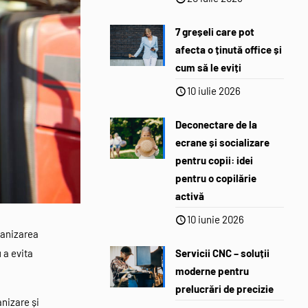
7 greșeli care pot
afecta o ținută office și
cum să le eviți
10 iulie 2026
Deconectare de la
ecrane și socializare
pentru copii: idei
pentru o copilărie
activă
10 iunie 2026
rganizarea
 a evita
Servicii CNC – soluții
moderne pentru
prelucrări de precizie
anizare și