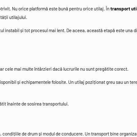
rivit. Nu orice platformă este bună pentru orice utilaj. În
transport uti
ții utilajului.
ul instabil și tot procesul mai lent. De aceea, această etapă este una d
r cele mai multe întârzieri dacă lucrurile nu sunt pregătite corect.
isponibil și echipamentele folosite. Un utilaj poziționat greu sau un tere
ătit înainte de sosirea transportului.
, condițiile de drum și modul de conducere. Un transport bine organiz