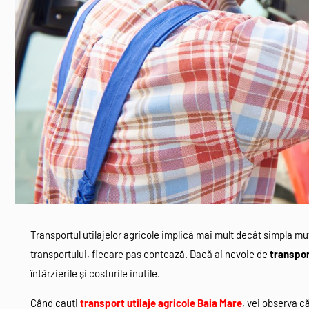
Transportul utilajelor agricole implică mai mult decât simpla mut
transportului, fiecare pas contează. Dacă ai nevoie de
transpor
întârzierile și costurile inutile.
Când cauți
transport utilaje agricole Baia Mare
, vei observa că