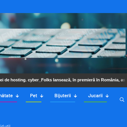
ei de hosting. cyber_Folks lansează, ȋn premieră ȋn România, asis
nătate
Pet
Bijuterii
Jucarii
d util