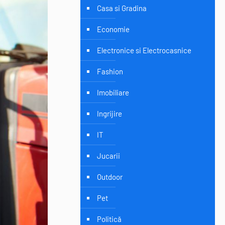
Casa si Gradina
Economie
Electronice si Electrocasnice
Fashion
Imobiliare
Ingrijire
IT
Jucarii
Outdoor
Pet
Politică