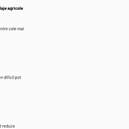
laje agricole
intre cele mai
n dificil pot
at reduce