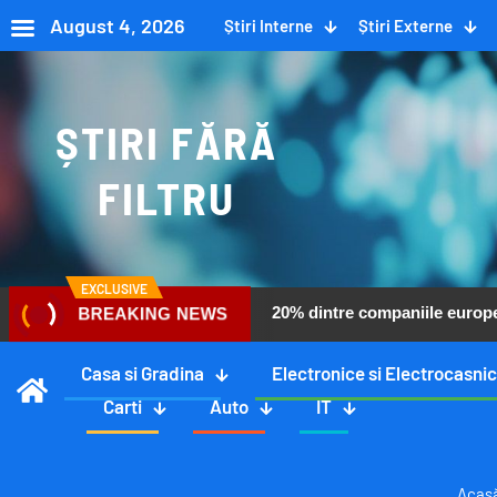
August 4, 2026
Știri Interne
Știri Externe
ȘTIRI FĂRĂ
FILTRU
EXCLUSIVE
20% dintre companiile europen
BREAKING NEWS
Casa si Gradina
Electronice si Electrocasni
Carti
Auto
IT
Acas