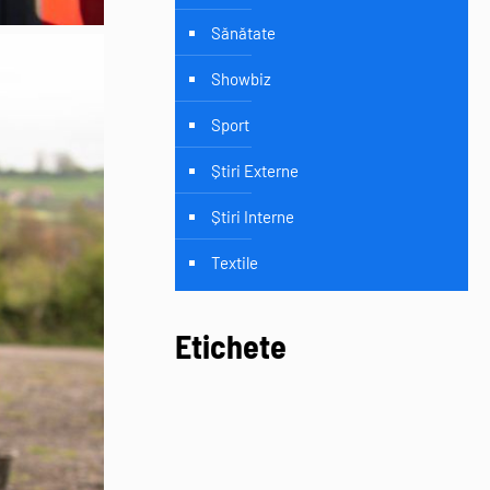
Sănătate
Showbiz
Sport
Știri Externe
Știri Interne
Textile
Etichete