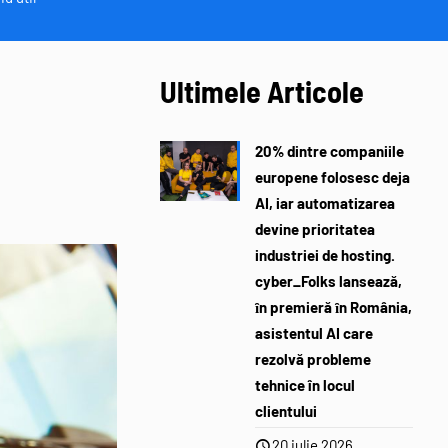
Ultimele Articole
20% dintre companiile
europene folosesc deja
AI, iar automatizarea
devine prioritatea
industriei de hosting.
cyber_Folks lansează,
ȋn premieră ȋn România,
asistentul AI care
rezolvă probleme
tehnice în locul
clientului
20 iulie 2026