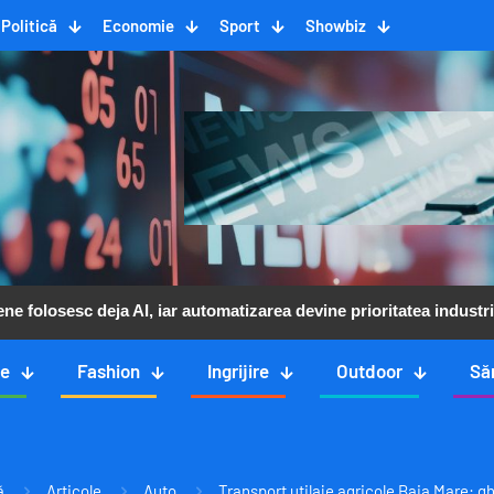
Politică
Economie
Sport
Showbiz
e folosesc deja AI, iar automatizarea devine prioritatea industri
ce
Fashion
Ingrijire
Outdoor
Să
ă
Articole
Auto
Transport utilaje agricole Baia Mare: ghi