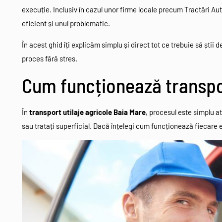
execuție. Inclusiv în cazul unor firme locale precum Tractări Aut
eficient și unul problematic.
În acest ghid îți explicăm simplu și direct tot ce trebuie să știi d
proces fără stres.
Cum funcționează transpor
În
transport utilaje agricole Baia Mare
, procesul este simplu a
sau tratați superficial. Dacă înțelegi cum funcționează fiecare e