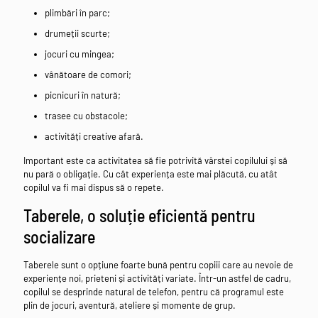
plimbări în parc;
drumeții scurte;
jocuri cu mingea;
vânătoare de comori;
picnicuri în natură;
trasee cu obstacole;
activități creative afară.
Important este ca activitatea să fie potrivită vârstei copilului și să
nu pară o obligație. Cu cât experiența este mai plăcută, cu atât
copilul va fi mai dispus să o repete.
Taberele, o soluție eficientă pentru
socializare
Taberele sunt o opțiune foarte bună pentru copiii care au nevoie de
experiențe noi, prieteni și activități variate. Într-un astfel de cadru,
copilul se desprinde natural de telefon, pentru că programul este
plin de jocuri, aventură, ateliere și momente de grup.