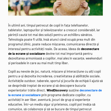
În ultimii ani, timpul petrecut de copii în fața telefoanelor,
tabletelor, laptopurilor și televizoarelor a crescut considerabil, iar
părinții caută tot mai des soluții pentru un echilibru sănătos.
Tehnologia poate fi utilă, însă atunci când ocupă prea mult din
programul zilnic, poate reduce mișcarea, comunicarea directă și
interesul pentru activități reale. De aceea, ideea de
deconectare
de la ecrane și socializare
devine tot mai importantă pentru
dezvoltarea armonioasă a copiilor, mai ales în vacanțe, weekenduri
și perioadele în care au mai mult timp liber.
Copiii au nevoie de joc, natură, mișcare și interacțiune cu alți copii
pentru a-și dezvolta încrederea, creativitatea și abilitățile sociale.
Activitățile outdoor, taberele, sportul și jocurile de echipă îi ajută să
se desprindă treptat de ecrane și să descopere bucuria
experiențelor trăite direct.
WindDiscovery
susține
deconectare de
la ecrane și socializare
prin programe dedicate copiilor, cu
activități în aer liber, aventură, jocuri de grup și experiențe
educative. Într-un mediu sigur și prietenos, copiii pot învăța să
comunice, să colaboreze și să se bucure de timpul petrecut