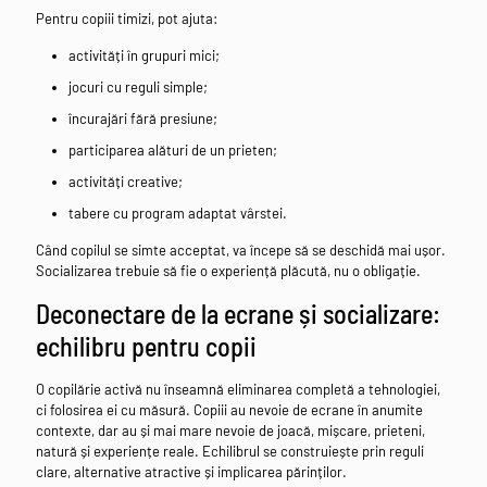
Pentru copiii timizi, pot ajuta:
activități în grupuri mici;
jocuri cu reguli simple;
încurajări fără presiune;
participarea alături de un prieten;
activități creative;
tabere cu program adaptat vârstei.
Când copilul se simte acceptat, va începe să se deschidă mai ușor.
Socializarea trebuie să fie o experiență plăcută, nu o obligație.
Deconectare de la ecrane și socializare:
echilibru pentru copii
O copilărie activă nu înseamnă eliminarea completă a tehnologiei,
ci folosirea ei cu măsură. Copiii au nevoie de ecrane în anumite
contexte, dar au și mai mare nevoie de joacă, mișcare, prieteni,
natură și experiențe reale. Echilibrul se construiește prin reguli
clare, alternative atractive și implicarea părinților.