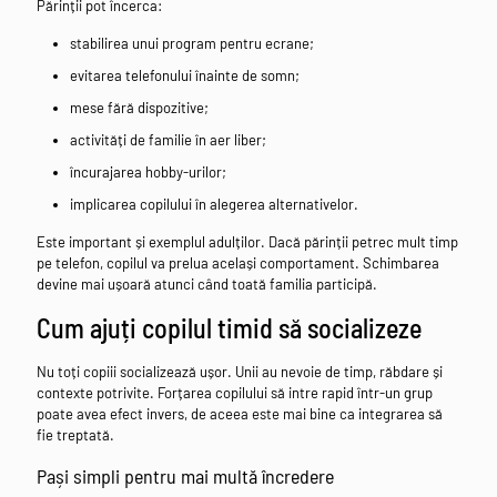
Părinții pot încerca:
stabilirea unui program pentru ecrane;
evitarea telefonului înainte de somn;
mese fără dispozitive;
activități de familie în aer liber;
încurajarea hobby-urilor;
implicarea copilului în alegerea alternativelor.
Este important și exemplul adulților. Dacă părinții petrec mult timp
pe telefon, copilul va prelua același comportament. Schimbarea
devine mai ușoară atunci când toată familia participă.
Cum ajuți copilul timid să socializeze
Nu toți copiii socializează ușor. Unii au nevoie de timp, răbdare și
contexte potrivite. Forțarea copilului să intre rapid într-un grup
poate avea efect invers, de aceea este mai bine ca integrarea să
fie treptată.
Pași simpli pentru mai multă încredere