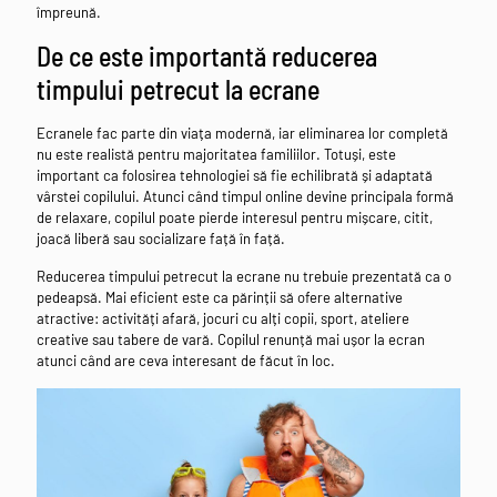
împreună.
De ce este importantă reducerea
timpului petrecut la ecrane
Ecranele fac parte din viața modernă, iar eliminarea lor completă
nu este realistă pentru majoritatea familiilor. Totuși, este
important ca folosirea tehnologiei să fie echilibrată și adaptată
vârstei copilului. Atunci când timpul online devine principala formă
de relaxare, copilul poate pierde interesul pentru mișcare, citit,
joacă liberă sau socializare față în față.
Reducerea timpului petrecut la ecrane nu trebuie prezentată ca o
pedeapsă. Mai eficient este ca părinții să ofere alternative
atractive: activități afară, jocuri cu alți copii, sport, ateliere
creative sau tabere de vară. Copilul renunță mai ușor la ecran
atunci când are ceva interesant de făcut în loc.