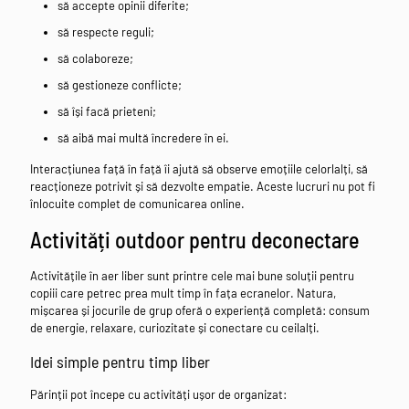
să accepte opinii diferite;
să respecte reguli;
să colaboreze;
să gestioneze conflicte;
să își facă prieteni;
să aibă mai multă încredere în ei.
Interacțiunea față în față îi ajută să observe emoțiile celorlalți, să
reacționeze potrivit și să dezvolte empatie. Aceste lucruri nu pot fi
înlocuite complet de comunicarea online.
Activități outdoor pentru deconectare
Activitățile în aer liber sunt printre cele mai bune soluții pentru
copiii care petrec prea mult timp în fața ecranelor. Natura,
mișcarea și jocurile de grup oferă o experiență completă: consum
de energie, relaxare, curiozitate și conectare cu ceilalți.
Idei simple pentru timp liber
Părinții pot începe cu activități ușor de organizat: