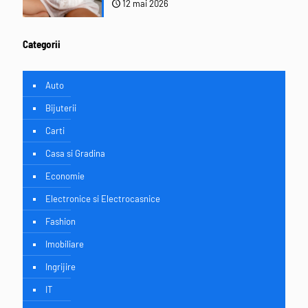
12 mai 2026
Categorii
Auto
Bijuterii
Carti
Casa si Gradina
Economie
Electronice si Electrocasnice
Fashion
Imobiliare
Ingrijire
IT