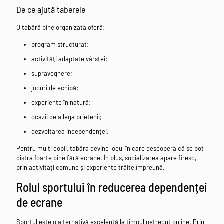
De ce ajută taberele
O tabără bine organizată oferă:
program structurat;
activități adaptate vârstei;
supraveghere;
jocuri de echipă;
experiențe în natură;
ocazii de a lega prietenii;
dezvoltarea independenței.
Pentru mulți copii, tabăra devine locul în care descoperă că se pot
distra foarte bine fără ecrane. În plus, socializarea apare firesc,
prin activități comune și experiențe trăite împreună.
Rolul sportului în reducerea dependenței
de ecrane
Sportul este o alternativă excelentă la timpul petrecut online. Prin