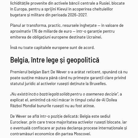
lichiditățile provenite din activele băncii centrale a Rusiei, blocate
în Europa, pentru a sprijini Kievul în acoperirea cheltuielilor
bugetare și militare din perioada 2026–2027.
Planul ar transforma, practic, resursele înghețate — în valoare de
aproximativ 176 de miliarde de euro — într-o garanție pentru
emiterea de obligațiuni europene destinate Ucrainei.
Însă nu toate capitalele europene sunt de acord.
Belgia, între lege și geopolitică
Premierul belgian Bart De Wever s-a arătat reticent, spunând că nu
poate susține măsura până când nu primește garanții clare privind
statutul juridic al activelor rusești deținute la Bruxelles.
„
Nu există încă o bază legală solidă pentru o asemenea decizie”,
a
explicat el, amintind că nici măcar în timpul celui de-Al Doilea
Război Mondial bunurile rusești nu au fost atinse.
De Wever se află într-o poziție delicată: Belgia este sediul
Euroclear, prin care trece majoritatea activelor rusești blocate, iar
o eventuală confiscare ar putea declanșa procese internaționale și
contramăsuri economice din partea Moscovei.