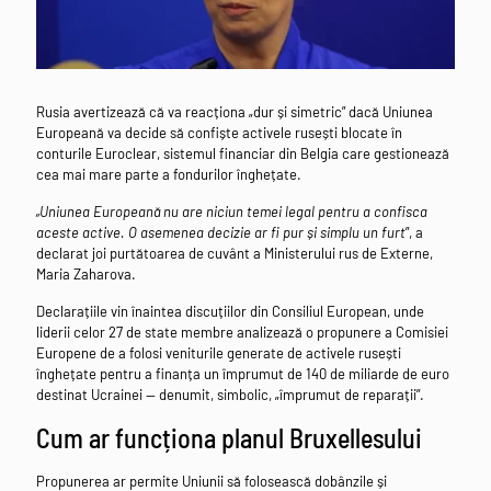
Rusia avertizează că va reacționa „dur și simetric” dacă Uniunea
Europeană va decide să confiște activele rusești blocate în
conturile Euroclear, sistemul financiar din Belgia care gestionează
cea mai mare parte a fondurilor înghețate.
„Uniunea Europeană nu are niciun temei legal pentru a confisca
aceste active. O asemenea decizie ar fi pur și simplu un furt
”, a
declarat joi purtătoarea de cuvânt a Ministerului rus de Externe,
Maria Zaharova.
Declarațiile vin înaintea discuțiilor din Consiliul European, unde
liderii celor 27 de state membre analizează o propunere a Comisiei
Europene de a folosi veniturile generate de activele rusești
înghețate pentru a finanța un împrumut de 140 de miliarde de euro
destinat Ucrainei — denumit, simbolic, „împrumut de reparații”.
Cum ar funcționa planul Bruxellesului
Propunerea ar permite Uniunii să folosească dobânzile și