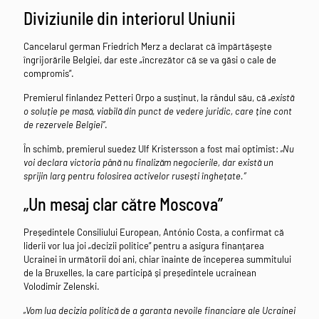
Diviziunile din interiorul Uniunii
Cancelarul german Friedrich Merz a declarat că împărtășește
îngrijorările Belgiei, dar este „încrezător că se va găsi o cale de
compromis”.
Premierul finlandez Petteri Orpo a susținut, la rândul său, că
„există
o soluție pe masă, viabilă din punct de vedere juridic, care ține cont
de rezervele Belgiei”
.
În schimb, premierul suedez Ulf Kristersson a fost mai optimist:
„Nu
voi declara victoria până nu finalizăm negocierile, dar există un
sprijin larg pentru folosirea activelor rusești înghețate.”
„Un mesaj clar către Moscova”
Președintele Consiliului European, António Costa, a confirmat că
liderii vor lua joi „decizii politice” pentru a asigura finanțarea
Ucrainei în următorii doi ani, chiar înainte de începerea summitului
de la Bruxelles, la care participă și președintele ucrainean
Volodimir Zelenski.
„Vom lua decizia politică de a garanta nevoile financiare ale Ucrainei