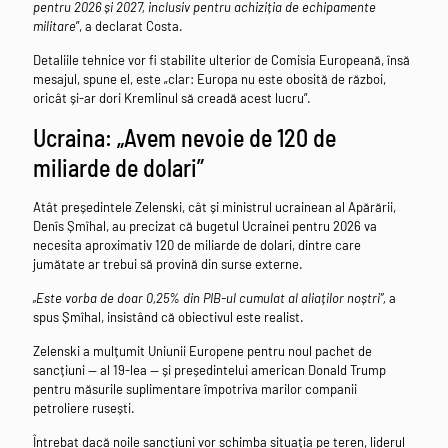
pentru 2026 și 2027, inclusiv pentru achiziția de echipamente
militare
”, a declarat Costa.
Detaliile tehnice vor fi stabilite ulterior de Comisia Europeană, însă
mesajul, spune el, este „clar: Europa nu este obosită de război,
oricât și-ar dori Kremlinul să creadă acest lucru”.
Ucraina: „Avem nevoie de 120 de
miliarde de dolari”
Atât președintele Zelenski, cât și ministrul ucrainean al Apărării,
Denîs Șmîhal, au precizat că bugetul Ucrainei pentru 2026 va
necesita aproximativ 120 de miliarde de dolari, dintre care
jumătate ar trebui să provină din surse externe.
„Este vorba de doar 0,25% din PIB-ul cumulat al aliaților noștri”,
a
spus Șmîhal, insistând că obiectivul este realist.
Zelenski a mulțumit Uniunii Europene pentru noul pachet de
sancțiuni — al 19-lea — și președintelui american Donald Trump
pentru măsurile suplimentare împotriva marilor companii
petroliere rusești.
Întrebat dacă noile sancțiuni vor schimba situația pe teren, liderul