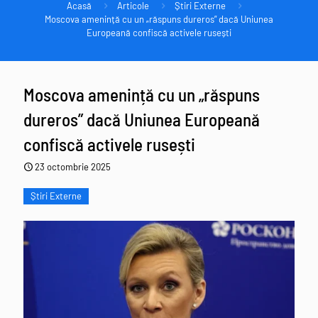
Acasă
Articole
Știri Externe
Moscova amenință cu un „răspuns dureros” dacă Uniunea
Europeană confiscă activele rusești
Moscova amenință cu un „răspuns
dureros” dacă Uniunea Europeană
confiscă activele rusești
23 octombrie 2025
Știri Externe